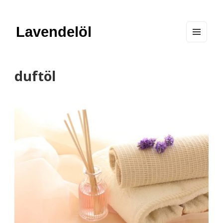
Lavendelöl
MEN
U
AND
WIDG
ETS
duftöl