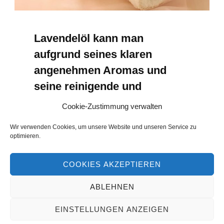
Lavendelöl kann man
aufgrund seines klaren
angenehmen Aromas und
seine reinigende und
desinfektiöse Wirkung auch
Cookie-Zustimmung verwalten
im Haushalt vielfältig nutzen.
Wir verwenden Cookies, um unsere Website und unseren Service zu
optimieren.
PREVIOUS IMAGE
NEXT IMAGE
COOKIES AKZEPTIEREN
ABLEHNEN
Datenschutz
Autorenteam
Impressum
EINSTELLUNGEN ANZEIGEN
Copyright © 2026 . All rights reserved.